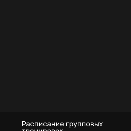
ФИТНЕС ДЛЯ
ДЕТЕЙ
Проводим развивающие
тренировки, увлекательные
мастер-классы и незабываемые дни
рождения
Специальные
предложения
Бесплатное пробное занятие
в секциях бокса и кикбоксинга
Подробности по т. 270-62-62
Оставить заявку
Расписание групповых
Оставить заявку
Подробнее
тренировок